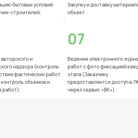
ацию бытовых условий
Закупку и доставку материал
очих-строителей;
объект
07
 авторского и
Ведение электронного журн
ского надзора (контроль
работ с фото фиксацией каж
ствия фактических работ
этапа (Заказчику
, контроль объемов и
предоставляется доступ в Л
 работ);
через сервис «ВК»);