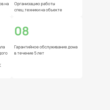
ов на
Организацию работы
спец.техники на объекте
08
ала
Гарантийное обслуживание дома
дого
в течение 5 лет
К