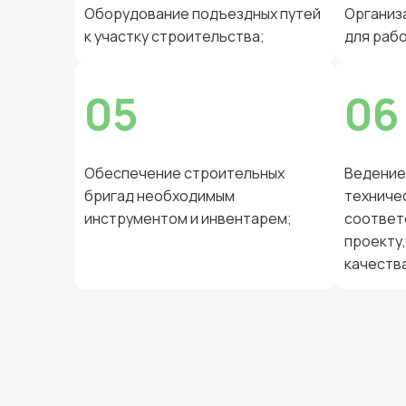
Оборудование подъездных путей
Организ
к участку строительства;
для раб
05
06
Обеспечение строительных
Ведение
бригад необходимым
техниче
инструментом и инвентарем;
соответ
проекту
качества