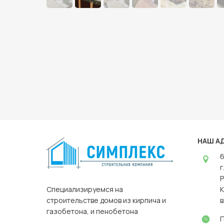
НАШ А
6
г
Р
Cпециализируемся на
К
строительстве домов из кирпича и
в
газобетона, и пенобетона
П