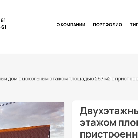
661
О КОМПАНИИ
ПОРТФОЛИО
ТИ
-61
ый дом с цокольным этажом площадью 267 м2 с пристро
Двухэтажны
этажом пло
пристроенн