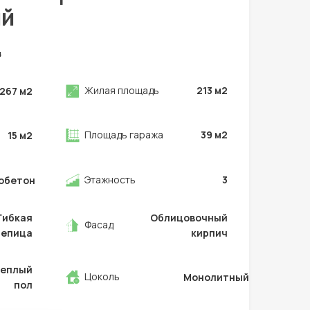
й
4
Жилая площадь
213
м2
267
м2
Площадь гаража
39
м2
15
м2
Этажность
3
обетон
Гибкая
Облицовочный
Фасад
репица
кирпич
Теплый
Цоколь
Монолитный
пол