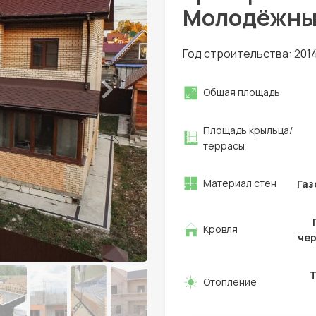
Молодёжны
Год строительства: 201
Общая площадь
Площадь крыльца/
террасы
Материал стен
Газ
Кровля
че
Отопление