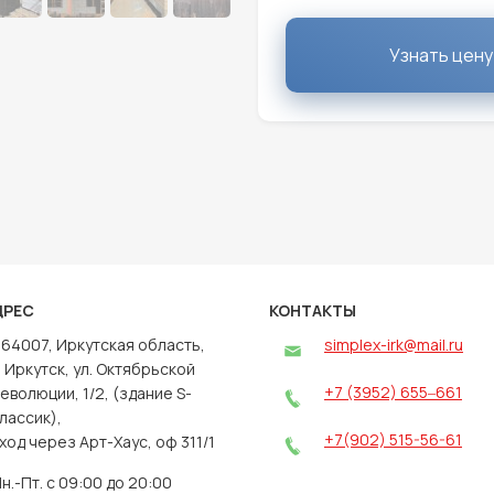
Узнать цену
ДРЕС
КОНТАКТЫ
64007, Иркутская область,
simplex-irk@mail.ru
. Иркутск, ул. Октябрьской
+7 (3952) 655‒661
еволюции, 1/2, (здание S-
лассик),
+7(902) 515-56-61
ход через Арт-Хаус, оф 311/1
н.-Пт. с 09:00 до 20:00